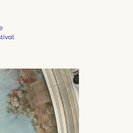
e
tival