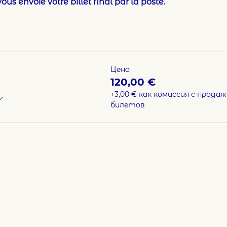
ous envoie votre billet final par la poste.
Цена
120,00 €
+3,00 € как комиссия с продаж
билетов