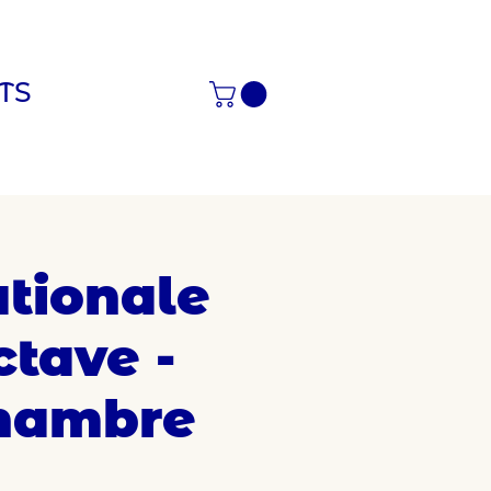
TS
ationale
ctave -
chambre