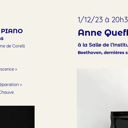
1/12/23 à 20h
v
PIANO
Anne Quef
ns
à la Salle de l’insti
e de Corelli
Beethoven, dernières 
iscence »
éparation »
 Chauve