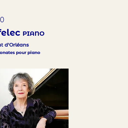
30
felec
PIANO
tut d'Orléans
sonates pour piano