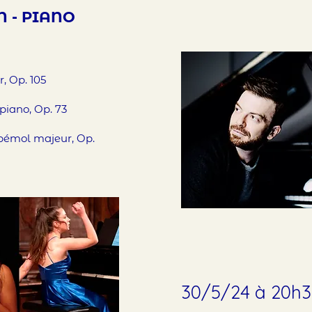
N - PIANO
r, Op. 105
iano, Op. 73 ­­
 bémol majeur, Op.
30/5/24 à 20h