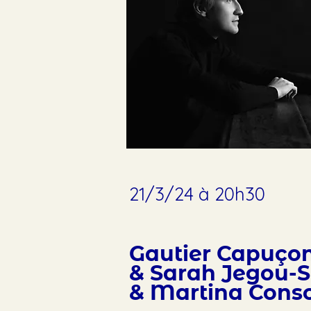
21
/3/24 à 20h30
Gautier Capuço
& Sarah Jegou
& Martina Cons