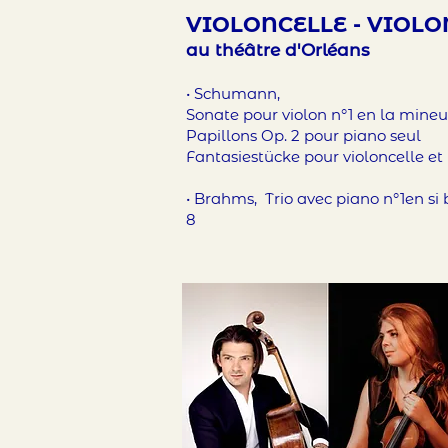
VIOLONCEL
LE - VIOLO
au th
éâtre d'Orléans
• Schumann,
Sonate pour violon
n°1 en la mineu
Papillons Op. 2 pour piano seul
Fantasiestücke pour violoncelle et p
• Brahms, Trio avec piano n°1en si
8