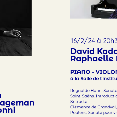
16/2/24 à 20h
David Kad
Raphaelle
PIANO
- VIOLO
à la Salle de l’insti
Reynaldo Hahn, Sonate 
n
Saint-Saëns, Introducti
-Sageman
Entracte
Clémence de Grandval, 
onni
Poulenc, Sonate pour vi