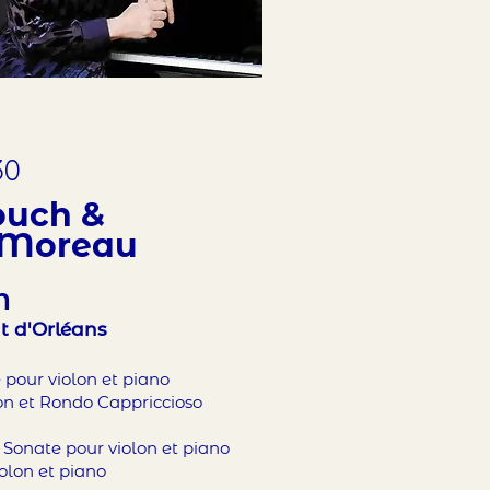
30
ouch &
 Moreau
N
tut d'Orléans
pour violon et piano
on et Rondo Cappriccioso
Sonate pour violon et piano
olon et piano