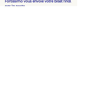
Fortissimo vous envoie votre billet final 
par la poste.
BILLETS
Продажа завершена
Тип билета
Octave 2023-2024
Подробная информация
Цена
120,00 €
+3,00 € как комиссия с продажи
билетов